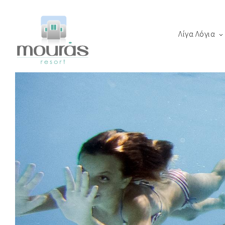
Λίγα Λόγια
Home
Room
Boo
Λίγα Λόγια
Χώροι Φιλοξενίας
Thanks for staying with 
Εμπειρία Διαμονής
Περιοχή
Αστυπάλαια
Blog
Book Now