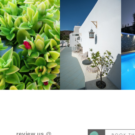
..
.
review us @