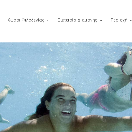
Χώροι Φιλοξενίας
Εμπειρία Διαμονής
Περιοχή
king
us! Please fill out the form below and our staff will be in contact 