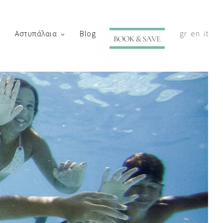
Αστυπάλαια
Blog
gr
en
it
with your shortly.