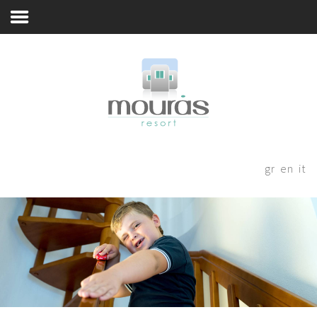
Απολαύστε, Μοιραστείτε, Γεμίστε Αναμνήσεις
Home
Room
Booking
Λίγα Λόγια
Χώροι Φιλοξενίας
Thanks for staying with us! Please
fill out the form below and our
Εμπειρία Διαμονής
gr
en
it
staff will be in contact with your
Περιοχή
shortly.
Αστυπάλαια
Blog
Book Now