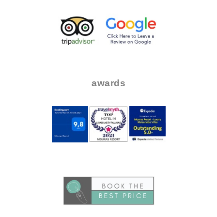
.
..
..
awards
.
..