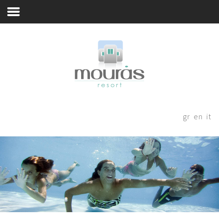
Acqua, Sole & Divertimento
Home
Room
Booking
Qualche Parola
Spazi di Vita
Thanks for staying with us! Please
fill out the form below and our
Esperienza di Soggiorno
gr
en
it
staff will be in contact with your
Posizione
shortly.
Astipalea Rivelata
Blog
Book Now