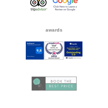
..
..
awards
.
..
.